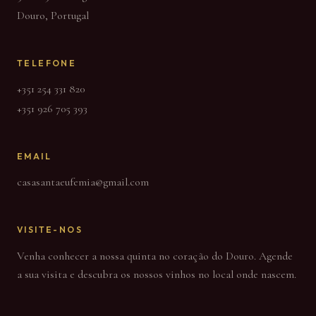
Douro, Portugal
TELEFONE
+351 254 331 820
+351 926 705 393
EMAIL
casasantaeufemia@gmail.com
VISITE-NOS
Venha conhecer a nossa quinta no coração do Douro. Agende
a sua visita e descubra os nossos vinhos no local onde nascem.