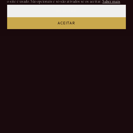
o site é usado. São opcionais e só são ativados se os aceitar.
Saber mais
REJEITAR
ACEITAR
DESDE 1864
Produtores de Vinho do Porto e DOC Douro desde 1864
NAVEGAÇÃO
Início