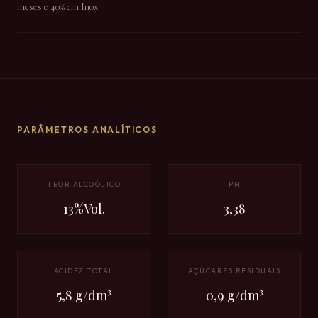
meses e 40% em Inox.
PARÂMETROS ANALÍTICOS
TEOR ALCOÓLICO
PH
13%Vol.
3,38
ACIDEZ TOTAL
AÇÚCARES RESIDUAIS
5,8 g/dm³
0,9 g/dm³