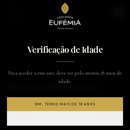
VOLTAR AOS VINHOS
Verificação de Idade
Para aceder a este site, deve ter pelo menos 18 anos de
DOC DOURO
idade.
Reserva Branco 2021
2021
SIM, TENHO MAIS DE 18 ANOS
NÃO, TENHO MENOS DE 18 ANOS
NOTAS DE PROVA