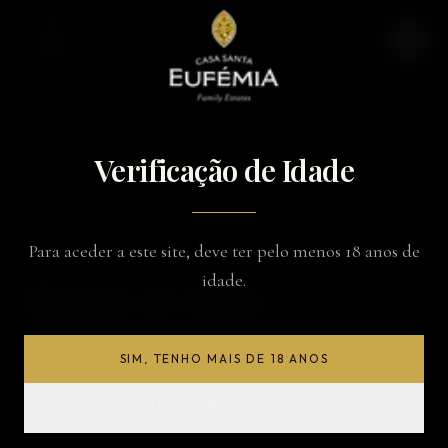
VOLTAR AOS VINHOS
Verificação de Idade
Para aceder a este site, deve ter pelo menos 18 anos de
VINHO DO PORTO
idade.
Tawny 30 Anos
SIM, TENHO MAIS DE 18 ANOS
NOTAS DE PROVA
Tem uma cor âmbar, com tons esverdeados, sinal do seu longo
NÃO, TENHO MENOS DE 18 ANOS
envelhecimento em casco. De aroma sublime, deixa sobressair