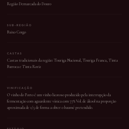
Região Demarcada do Douro
SUB-REGIÃO
Baixo Corgo
CASTAS
Castas tradicionais da região: Touriga Nacional, Touriga Franca, Tinta
Barroca e Tinta Roriz
VINIFICAÇÃO
O vinho do Porto é um vinho licoroso produzido pela interrupção da
fermentação com aguardente vínica com 77% Vol. de álcool na proporção
aproximada de 1/5 de forma a obter o baumé pretendido.
ESTÁGIO