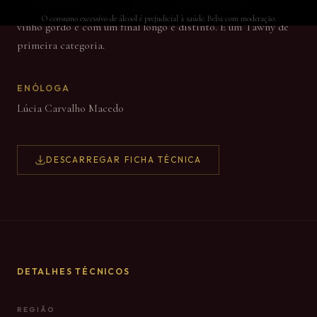
aromas de frutos secos e algumas especiarias. Na boca é um
O consumo excessivo de álcool é prejudicial à saúde. Beba com moderação.
vinho gordo e com um final longo e distinto. É um Tawny de
primeira categoria.
ENÓLOGA
Lúcia Carvalho Macedo
DESCARREGAR FICHA TÉCNICA
DETALHES TÉCNICOS
REGIÃO