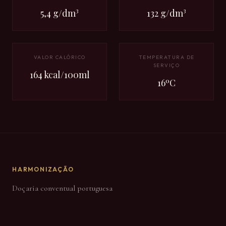
5,4 g/dm³
132 g/dm³
VALOR CALÓRICO
TEMPERATURA DE
SERVIÇO
164 kcal/100ml
16ºC
HARMONIZAÇÃO
Doçaria conventual portuguesa